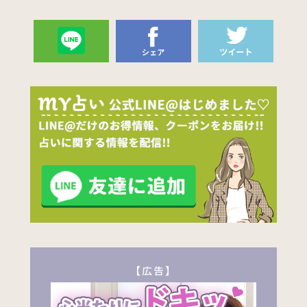
送る
【広告】