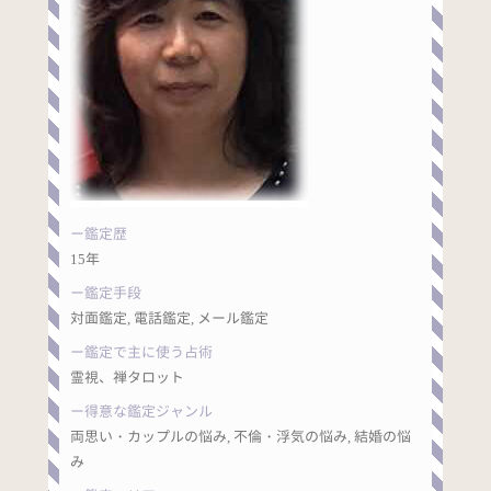
鑑定歴
15年
鑑定手段
対面鑑定, 電話鑑定, メール鑑定
鑑定で主に使う占術
霊視、禅タロット
得意な鑑定ジャンル
両思い・カップルの悩み, 不倫・浮気の悩み, 結婚の悩
み