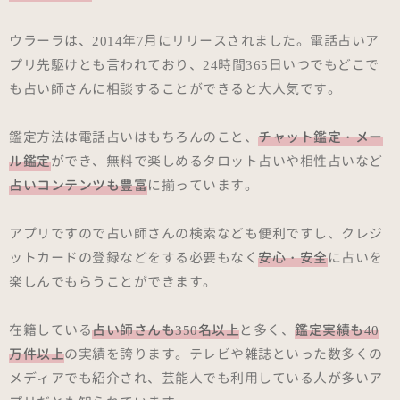
ウラーラは、2014年7月にリリースされました。電話占いア
プリ先駆けとも言われており、24時間365日いつでもどこで
も占い師さんに相談することができると大人気です。
鑑定方法は電話占いはもちろんのこと、
チャット鑑定・メー
ル鑑定
ができ、無料で楽しめるタロット占いや相性占いなど
占いコンテンツも豊富
に揃っています。
アプリですので占い師さんの検索なども便利ですし、クレジ
ットカードの登録などをする必要もなく
安心・安全
に占いを
楽しんでもらうことができます。
在籍している
占い師さんも350名以上
と多く、
鑑定実績も40
万件以上
の実績を誇ります。テレビや雑誌といった数多くの
メディアでも紹介され、芸能人でも利用している人が多いア