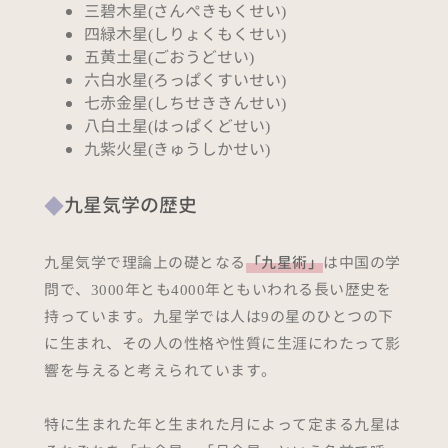
三碧木星(さんぺきもくせい)
四緑木星(しりょくもくせい)
五黄土星(ごおうどせい)
六白水星(ろっぱくすいせい)
七赤金星(しちせききんせい)
八白土星(はっぱくどせい)
九紫火星(きゅうしかせい)
九星気学の歴史
九星気学で理論上の礎となる
「九星術」
は中国の学
問で、3000年とも4000年ともいわれる長い歴史を
持っています。九星学では人は9の星のひとつの下
に生まれ、その人の性格や性質に生涯にわたって影
響を与えると考えられています。
特に生まれた年と生まれた月によって定まる九星は